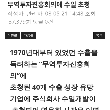
무역투자진흥회의에 수일 초청
작성자
관리자
08-05-21 14:48
조회
37,379회
댓글
0건
이전글
다음글
목록
본문
1970
년대부터 있었던 수출을
독려하는
“
무역투자진흥회
의
”
에
초청된
40
개 수출 성장 유망
기업에 주식회사 수일개발이
초청되어 염윤희 사장은 이명