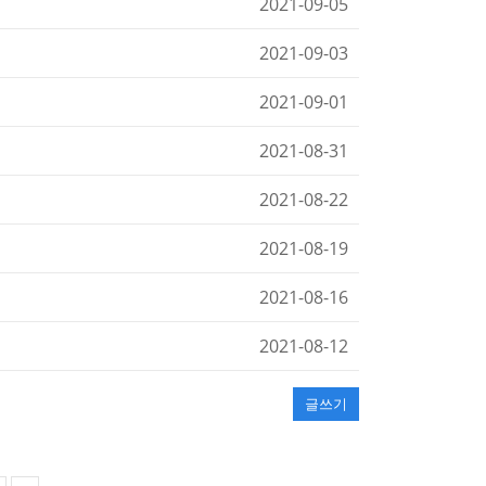
2021-09-05
2021-09-03
2021-09-01
2021-08-31
2021-08-22
2021-08-19
2021-08-16
2021-08-12
글쓰기