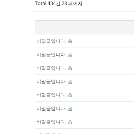
Total 434건
28 페이지
비밀글입니다.
비밀글입니다.
비밀글입니다.
비밀글입니다.
비밀글입니다.
비밀글입니다.
비밀글입니다.