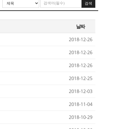
검색
날짜
2018-12-26
2018-12-26
2018-12-26
2018-12-25
2018-12-03
2018-11-04
2018-10-29