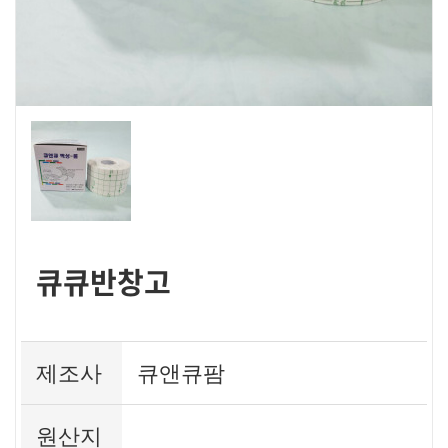
큐큐반창고
제조사
큐앤큐팜
원산지