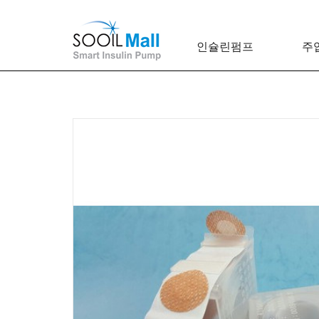
인슐린펌프
주