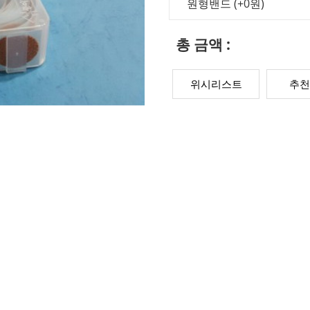
원형밴드
(+0원)
감소
증가
총 금액 :
위시리스트
추천