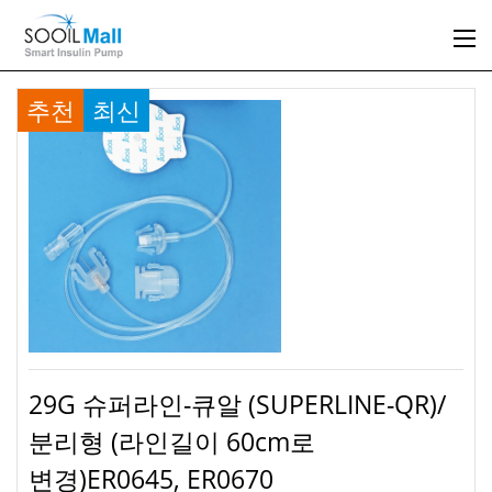
추천
최신
29G 슈퍼라인-큐알 (SUPERLINE-QR)/
분리형 (라인길이 60cm로
변경)ER0645, ER0670