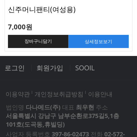
신주머니팬티(여성용)
7,000원
상세정보보기
장바구니담기
로그인
회원가입
SOOIL
이용약관
개인정보취급방침
이용안내
법인명
다나메드(주)
대표
최우현
주소
서울특별시 강남구 남부순환로375길5,1층
101호(도곡동,휴빌딩)
사업자 등록번호
397-86-02473
전화
02-572-