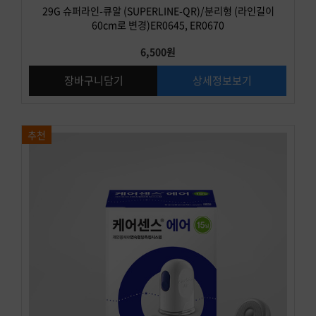
29G 슈퍼라인-큐알 (SUPERLINE-QR)/분리형 (라인길이
60cm로 변경)ER0645, ER0670
6,500원
장바구니담기
상세정보보기
추천