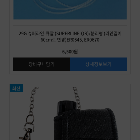
29G 슈퍼라인-큐알 (SUPERLINE-QR)/분리형 (라인길이
60cm로 변경)ER0645, ER0670
6,500원
장바구니담기
상세정보보기
최신