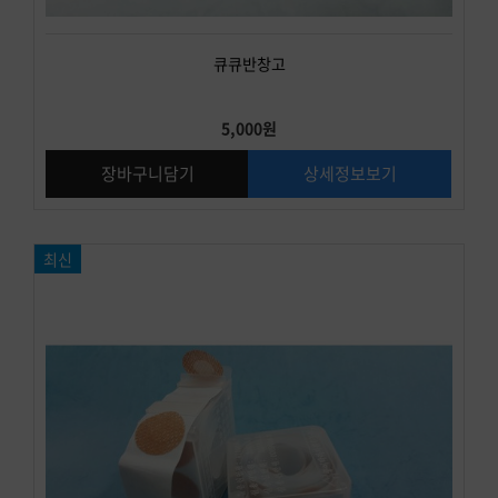
큐큐반창고
5,000원
장바구니담기
상세정보보기
최신